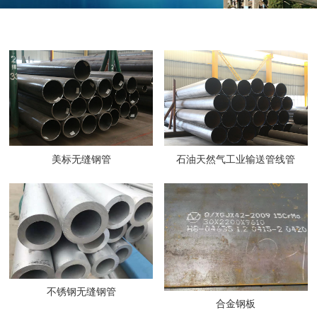
美标无缝钢管
石油天然气工业输送管线管
不锈钢无缝钢管
合金钢板